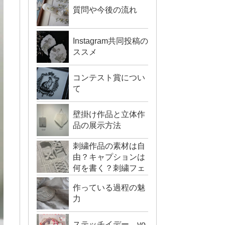
質問や今後の流れ
Instagram共同投稿の
ススメ
コンテスト賞につい
て
壁掛け作品と立体作
品の展示方法
刺繍作品の素材は自
由？キャプションは
何を書く？刺繍フェ
スの質問まとめ
作っている過程の魅
力
ステッチイデー vo