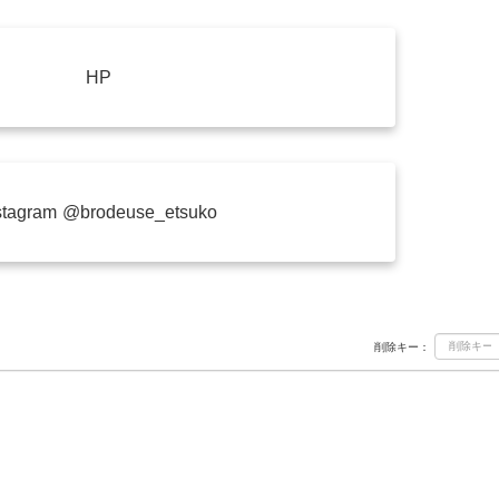
HP
stagram @brodeuse_etsuko
削除キー：