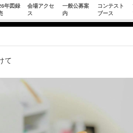
026年図録
会場アクセ
一般公募案
コンテスト
売
ス
内
ブース
けて