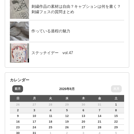
刺繍作品の素材は自由？キャプションは何を書く？
刺繍フェスの質問まとめ
作っている過程の魅力
ステッチイデー vol.47
カレンダー
前月
2026年8月
次月
日
月
火
水
木
金
土
26
27
28
29
30
31
1
2
3
4
5
6
7
8
9
10
11
12
13
14
15
16
17
18
19
20
21
22
23
24
25
26
27
28
29
30
31
1
2
3
4
5