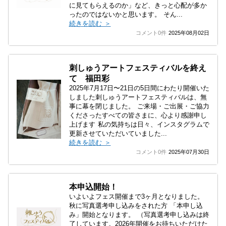
に見てもらえるのか」など、きっと心配が多か
ったのではないかと思います。 そん...
続きを読む ＞
コメント0件
2025年08月02日
刺しゅうアートフェスティバルを終え
て 福田彩
2025年7月17日〜21日の5日間にわたり開催いた
しました刺しゅうアートフェスティバルは、無
事に幕を閉じました。 ご来場・ご出展・ご協力
くださったすべての皆さまに、心より感謝申し
上げます 私の気持ちは日々、インスタグラムで
更新させていただいていました...
続きを読む ＞
コメント0件
2025年07月30日
本申込開始！
いよいよフェス開催まで3ヶ月となりました。
秋に写真選考申し込みをされた方 「本申し込
み」開始となります。 （写真選考申し込みは終
了しています。2026年開催をお待ちいただけた