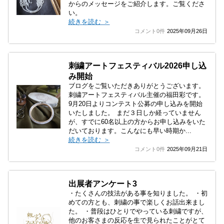
からのメッセージをご紹介します。ご覧くださ
い。
続きを読む ＞
コメント0件
2025年09月26日
刺繍アートフェスティバル2026申し込
み開始
ブログをご覧いただきありがとうございます。
刺繍アートフェスティバル主催の福田彩です。
9月20日よりコンテスト公募の申し込みを開始
いたしました。 まだ３日しか経っていません
が、すでに60名以上の方からお申し込みをいた
だいております。こんなにも早い時期か...
続きを読む ＞
コメント0件
2025年09月21日
出展者アンケート3
・たくさんの技法がある事を知りました。 ・初
めての方とも、刺繍の事で楽しくお話出来まし
た。 ・普段はひとりでやっている刺繍ですが、
他のお客さまの反応を生で見られたことがとて