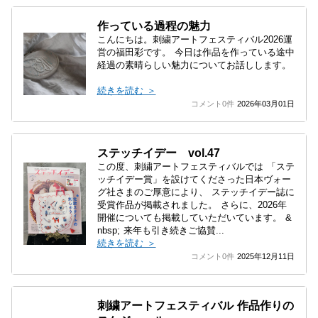
作っている過程の魅力
こんにちは。刺繍アートフェスティバル2026運
営の福田彩です。 今日は作品を作っている途中
経過の素晴らしい魅力についてお話しします。
続きを読む ＞
コメント0件
2026年03月01日
ステッチイデー vol.47
この度、刺繍アートフェスティバルでは 「ステ
ッチイデー賞」を設けてくださった日本ヴォー
グ社さまのご厚意により、 ステッチイデー誌に
受賞作品が掲載されました。 さらに、2026年
開催についても掲載していただいています。 &
nbsp; 来年も引き続きご協賛...
続きを読む ＞
コメント0件
2025年12月11日
刺繍アートフェスティバル 作品作りの